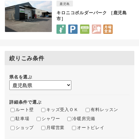
鹿児島
キロニコボルダーパーク ［鹿児島
市］
絞りこみ条件
県名を選ぶ
詳細条件で選ぶ
ルート壁
キッズ受入ＯＫ
有料レッスン
駐車場
シャワー
冷暖房完備
ショップ
月曜営業
オートビレイ