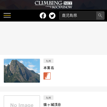
九州
本富岳
九州
猿ヶ城渓谷