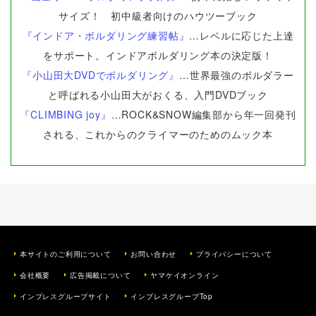
サイズ！ 初中級者向けのハウツーブック
『インドア・ボルダリング練習帖』
…レベルに応じた上達
をサポート。インドアボルダリング本の決定版！
『小山田大DVDでボルダリング』
…世界最強のボルダラー
と呼ばれる小山田大がおくる、入門DVDブック
『CLIMBING joy』
…ROCK&SNOW編集部から年一回発刊
される、これからのクライマーのためのムック本
本サイトのご利用について
お問い合わせ
プライバシーについて
会社概要
広告掲載について
ヤマケイオンライン
インプレスグループサイト
インプレスグループTop