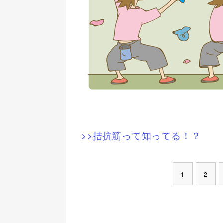
>>拮抗筋って知ってる！？
1
2