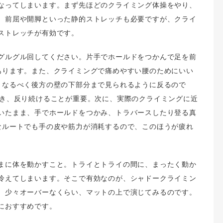
なってしまいます。まず先ほどのクライミング体操をやり、
。前屈や開脚といった静的ストレッチも必要ですが、クライ
ストレッチが有効です。
グルグル回してください。片手でホールドをつかんで足を前
あります。また、クライミングで痛めやすい腰のためにいい
、なるべく後方の壁の下部分まで見られるように反るので
動き、反り続けることが重要。次に、実際のクライミングに近
いたまま、手でホールドをつかみ、トラバースしたり登る真
なルートでも手の皮や筋力が消耗するので、このほうが疲れ
まに体を動かすこと。トライとトライの間に、まったく動か
冷えてしまいます。そこで有効なのが、シャドークライミン
、少々オーバーなくらい、マットの上で演じてみるのです。
におすすめです。