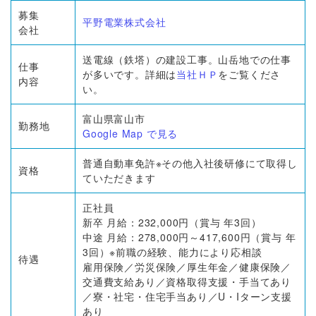
募集
平野電業株式会社
会社
送電線（鉄塔）の建設工事。山岳地での仕事
仕事
が多いです。詳細は
当社ＨＰ
をご覧くださ
内容
い。
富山県富山市
勤務地
Google Map で見る
普通自動車免許※その他入社後研修にて取得し
資格
ていただきます
正社員
新卒 月給：232,000円（賞与 年3回）
中途 月給：278,000円～417,600円（賞与 年
3回）※前職の経験、能力により応相談
待遇
雇用保険／労災保険／厚生年金／健康保険／
交通費支給あり／資格取得支援・手当てあり
／寮・社宅・住宅手当あり／U・Iターン支援
あり