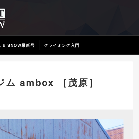
K & SNOW最新号
クライミング入門
ム ambox ［茂原］