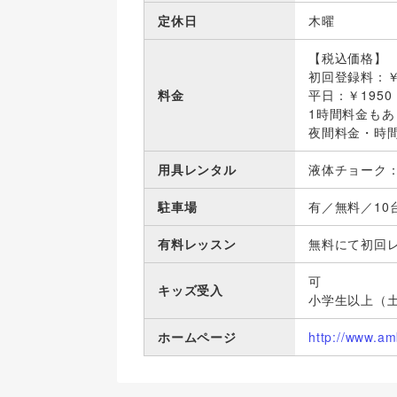
定休日
木曜
【税込価格】
初回登録料：￥
料金
平日：￥1950
1時間料金も
夜間料金・時間帯
用具レンタル
液体チョーク：
駐車場
有／無料／10
有料レッスン
無料にて初回
可
キッズ受入
小学生以上（
ホームページ
http://www.am