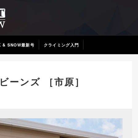
K & SNOW最新号
クライミング入門
ビーンズ ［市原］