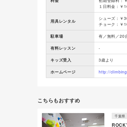
料金
初期登録料：￥
１日料金：￥16
シューズ：￥3
用具レンタル
チョーク：￥1
駐車場
有／無料／20
有料レッスン
-
キッズ受入
3歳より
ホームページ
http://climbi
こちらもおすすめ
千葉県
ROCKY