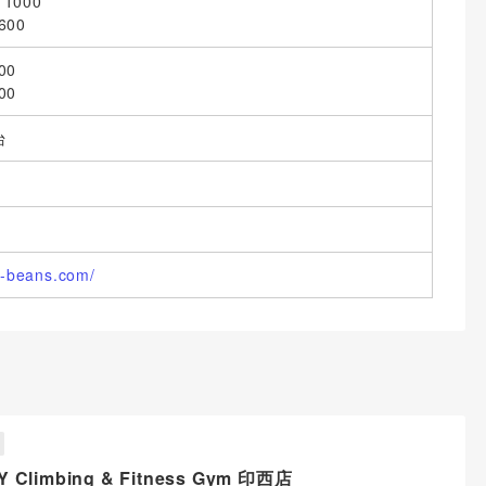
1000
00
00
00
台
ng-beans.com/
 Climbing & Fitness Gym 印西店