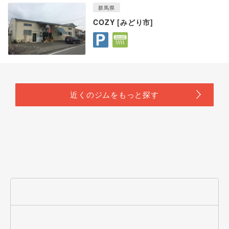
群馬県
COZY [みどり市]