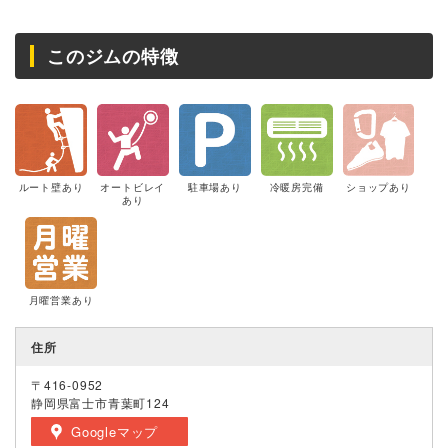
このジムの特徴
ルート壁あり
オートビレイ
駐車場あり
冷暖房完備
ショップあり
あり
月曜営業あり
住所
〒416-0952
静岡県富士市青葉町124
Googleマップ