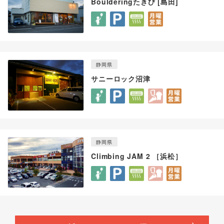
Boulderingたきび [島田]
静岡県
サニーロック沼津
静岡県
Climbing JAM 2 ［浜松］