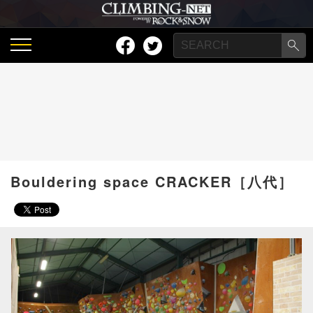
Bouldering space CRACKER［八代］