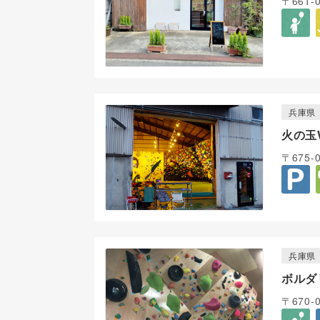
〒661
兵庫県
火の玉
〒675
兵庫県
ボルダ
〒670