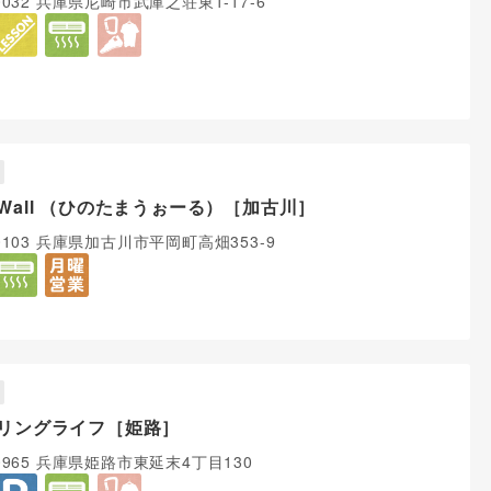
-0032 兵庫県尼崎市武庫之荘東1-17-6
Wall （ひのたまうぉーる）［加古川］
-0103 兵庫県加古川市平岡町高畑353-9
リングライフ［姫路］
-0965 兵庫県姫路市東延末4丁目130