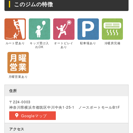
このジムの特徴
ルート壁あり
キッズ受け入
オートビレイ
駐車場あり
冷暖房完備
れOK
あり
月曜営業あり
住所
〒224-0003
神奈川県横浜市都筑区中川中央1-25-1 ノースポートモールB1F
Googleマップ
アクセス