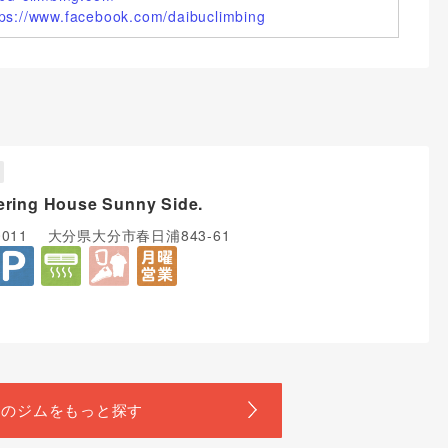
tps://www.facebook.com/daibuclimbing
ering House Sunny Side.
-0011 大分県大分市春日浦843-61