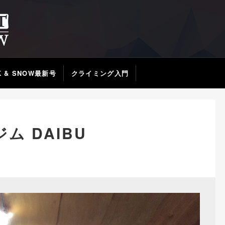
K & SNOW最新号
クライミング入門
ム DAIBU