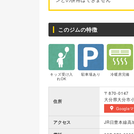
このジムの特徴
キッズ受け入
駐車場あり
冷暖房完備
れOK
〒870-0147
大分県大分市小
住所
Google
アクセス
JR日豊本線高