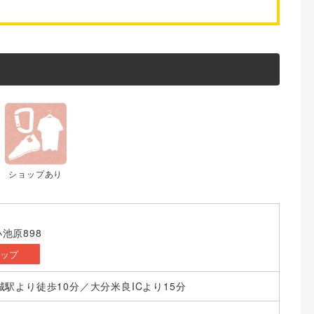
ショップあり
池原898
マップ
城駅より徒歩10分／大分米良ICより15分