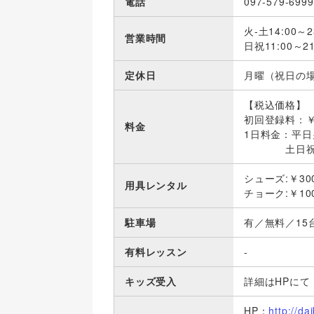
電話
097-579-6999
火-土14:00～2
営業時間
日祝11:00～21
定休日
月曜（祝日の
【税込価格】
初回登録料：￥
料金
1日料金：平日
土日祝男性￥
シューズ:￥30
用具レンタル
チョーク:￥10
駐車場
有／無料／15
有料レッスン
-
キッズ受入
詳細はHPにて
HP：
http://da