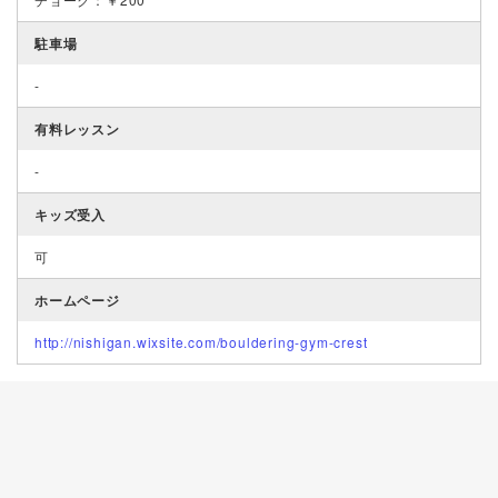
駐車場
-
有料レッスン
-
キッズ受入
可
ホームページ
http://nishigan.wixsite.com/bouldering-gym-crest