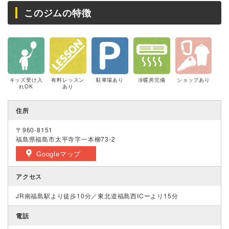
このジムの特徴
キッズ受け入
有料レッスン
駐車場あり
冷暖房完備
ショップあり
れOK
あり
住所
〒960-8151
福島県福島市太平寺字一本柳73-2
Googleマップ
アクセス
JR南福島駅より徒歩10分／東北道福島西ICーより15分
電話