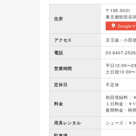
〒155-0031
東京都世田谷区北
住所
Google
アクセス
京王線・小田
電話
03-6407-2526
平日12:00〜23
営業時間
土日祝10:00〜2
定休日
不定休
初回登録料：￥
料金
１日料金：￥15
夜間料金・時間帯
用具レンタル
シューズ：￥3
駐車場
-