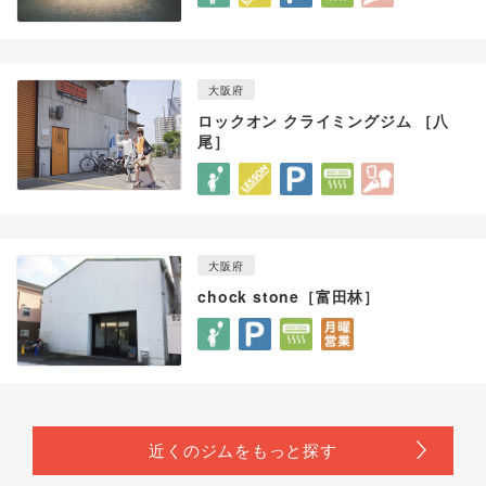
大阪府
ロックオン クライミングジム ［八
尾］
大阪府
chock stone［富田林］