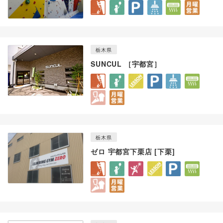
栃木県
SUNCUL ［宇都宮］
栃木県
ゼロ 宇都宮下栗店 [下栗]