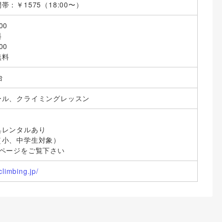
：￥1575（18:00〜）
00
料
00
無料
台
ール、クライミングレッスン
具レンタルあり
（小、中学生対象）
ムページをご覧下さい
climbing.jp/