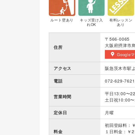
ルート壁あり
キッズ受け入
有料レッスン
れOK
あり
〒566-0065
大阪府摂津市鳥飼
住所
Google
アクセス
阪急茨木市駅
電話
072-629-7621
平日13:00〜22
営業時間
土日祝10:00〜2
定休日
月曜
初回登録料：￥
料金
１日料金：￥21