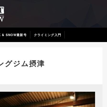
K & SNOW最新号
クライミング入門
ングジム摂津