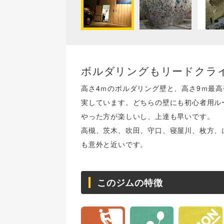
ボルダリングもリードクラ
高さ4ｍのボルダリング壁と、高さ9ｍ最高
実しています。どちらの壁にも初心者用ル
やった方が楽しいし、上達も早いです。
高槻、茨木、吹田、守口、寝屋川、枚方、
も意外と近いです。
このジムの特徴