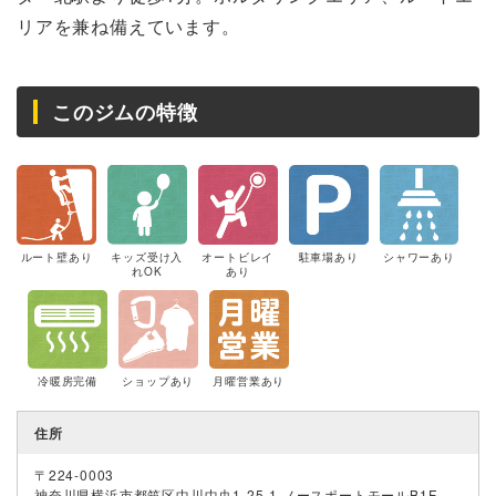
リアを兼ね備えています。
このジムの特徴
ルート壁あり
キッズ受け入
オートビレイ
駐車場あり
シャワーあり
れOK
あり
冷暖房完備
ショップあり
月曜営業あり
住所
〒224-0003
神奈川県横浜市都筑区中川中央1-25-1 ノースポートモールB1F