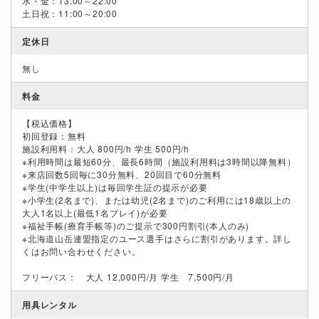
水・金：13:00～22:00
土日祝：11:00～20:00
定休日
無し
料金
【税込価格】
初回登録：無料
施設利用料：大人 800円/h 学生 500円/h
※利用時間は最短60分、最⾧6時間（施設利用料は3時間以降無料）
※来店回数5回毎に30分無料、20回目で60分無料
※学生(中学生以上)は毎回学生証の提示が必要
※小学生(2名まで)、または幼児(2名まで)のご利用には18歳以上の
大人1名以上(最低1名プレイ)が必要
※福祉手帳(療育手帳等)のご提示で300円割引(本人のみ)
※北海道山岳連盟指定のユース選手はさらに割引があります。詳し
くはお問い合わせください。
フリーパス： 大人 12,000円/月 学生 7,500円/月
用具レンタル