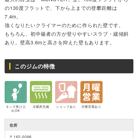
の130度フラットで、下から上までの登攀距離は
7.4m。
強くなりたいクライマーのために作られた壁です。
もちろん、初中級者の方が登りやすいスラブ・緩傾斜
あり。壁高3.6mと高さを抑えた壁もあります。
このジムの特徴
キッズ受け入
冷暖房完備
ショップあり
月曜営業あり
れOK
住所
〒162-0066