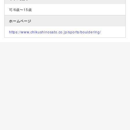
可/6歳〜15歳
ホームページ
https://www.chikushinosato.co.jp/sports/bouldering/