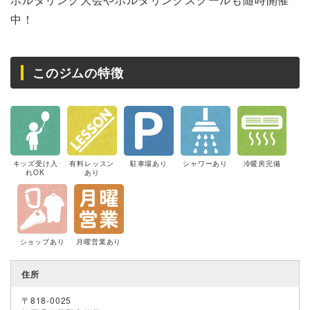
中！
このジムの特徴
キッズ受け入
有料レッスン
駐車場あり
シャワーあり
冷暖房完備
れOK
あり
ショップあり
月曜営業あり
住所
〒818-0025