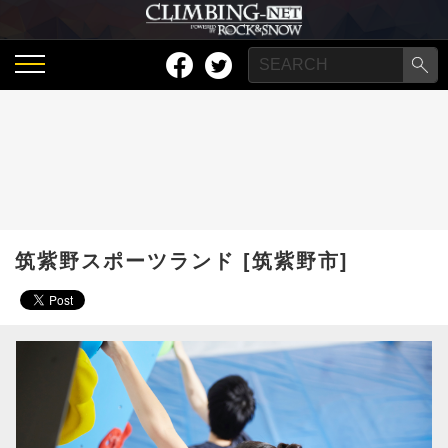
筑紫野スポーツランド [筑紫野市]