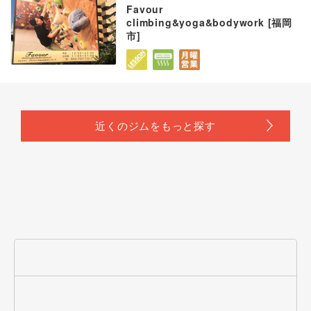
Favour
climbing&yoga&bodywork [福岡
市]