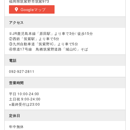
福岡県筑紫野市筑紫973
Googleマップ
アクセス
①JR鹿児島本線「原田駅」より車で3分/ 徒歩15分
②西鉄「筑紫駅」より車で5分
③九州自動車道「筑紫野IC」より車で5分
④県道17号線 鳥栖筑紫野道路「城山IC」そば
電話
092-927-2811
営業時間
平日 10:00-24:00
土日祝 9:00-24:00
※最終受付は23:00
定休日
年中無休