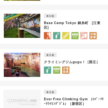
東京都
Base Camp Tokyo 錦糸町 [江東
区]
東京都
クライミングジムgugu！［国立］
東京都
Ever Free Climbing Gym （ｴﾊﾞｰﾌﾘ
ｰｸﾗｲﾐﾝｸﾞｼﾞﾑ）［新宿区］