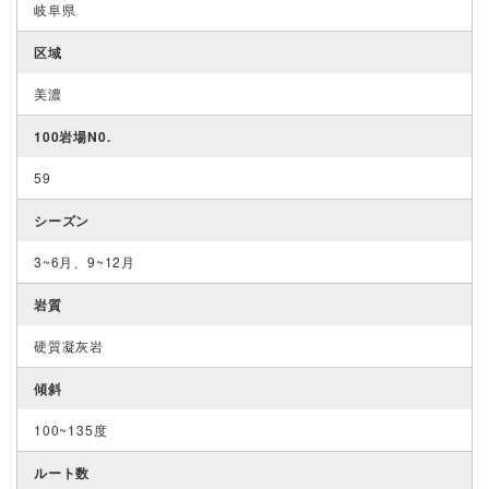
岐阜県
区域
美濃
100岩場N0.
59
シーズン
3~6月、9~12月
岩質
硬質凝灰岩
傾斜
100~135度
ルート数