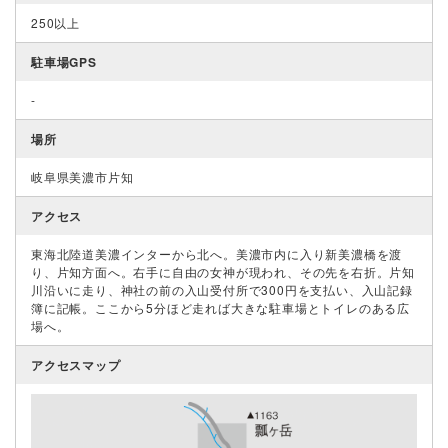
250以上
駐車場GPS
-
場所
岐阜県美濃市片知
アクセス
東海北陸道美濃インターから北へ。美濃市内に入り新美濃橋を渡
り、片知方面へ。右手に自由の女神が現われ、その先を右折。片知
川沿いに走り、神社の前の入山受付所で300円を支払い、入山記録
簿に記帳。ここから5分ほど走れば大きな駐車場とトイレのある広
場へ。
アクセスマップ