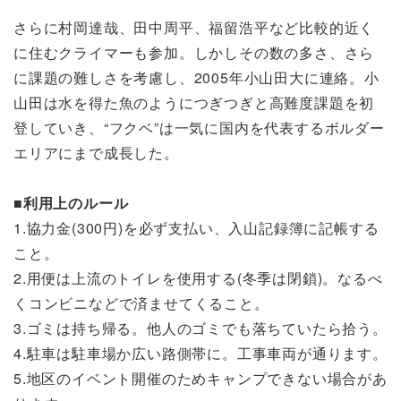
さらに村岡達哉、田中周平、福留浩平など比較的近く
に住むクライマーも参加。しかしその数の多さ、さら
に課題の難しさを考慮し、2005年小山田大に連絡。小
山田は水を得た魚のようにつぎつぎと高難度課題を初
登していき、“フクベ”は一気に国内を代表するボルダー
エリアにまで成長した。
■利用上のルール
1.協力金(300円)を必ず支払い、入山記録簿に記帳する
こと。
2.用便は上流のトイレを使用する(冬季は閉鎖)。なるべ
くコンビニなどで済ませてくること。
3.ゴミは持ち帰る。他人のゴミでも落ちていたら拾う。
4.駐車は駐車場か広い路側帯に。工事車両が通ります。
5.地区のイベント開催のためキャンプできない場合があ