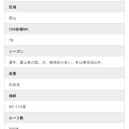
区域
岡山
100岩場N0.
78
シーズン
通年。夏は奥の院、川、権現谷が良い。冬は権現谷以外。
岩質
石灰岩
傾斜
90~110度
ルート数
300本