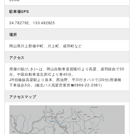
駐車場GPS
34.782792、133.482825
場所
岡山県川上郡備中町、川上町、成羽町など
アクセス
用瀬の嶽(たき)へは、岡山自動車道賀陽ICより高梁、成羽経由で30
分。中国自動車道北房ICより車40分。
JR伯備線高梁駅より坂本、西油野、平川行きバスで(30分)用瀬橋
下車徒歩3分。(備北バス高梁営業所☎0866-22-2081)
アクセスマップ