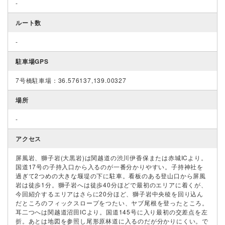
-
ルート数
-
駐車場GPS
7号橋駐車場：36.576137,139.00327
場所
-
アクセス
屏風岩、獅子岩(大黒岩)は関越道の渋川伊香保または赤城ICより。
国道17号の子持入口から入るのが一番分かりやすい。子持神社を
過ぎて2つめの大きな堰堤の下に駐車。看板のある登山口から屏風
岩は徒歩1分。獅子岩へは徒歩40分ほどで最初のエリアに着くが、
今回紹介するエリアはさらに20分ほど、獅子岩中央稜を回り込ん
だところのフィックスロープをつたい、ヤブ尾根を登ったところ。
耳二つへは関越道沼田ICより。国道145号に入り最初の交差点を左
折。あとは地図を参照し尾形原林道に入るのだが分かりにくい。で