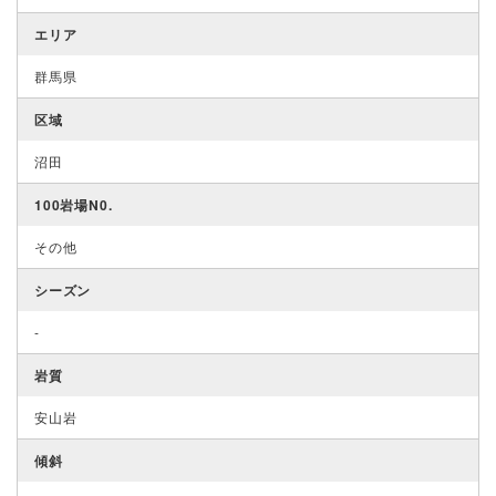
エリア
群馬県
区域
沼田
100岩場N0.
その他
シーズン
-
岩質
安山岩
傾斜