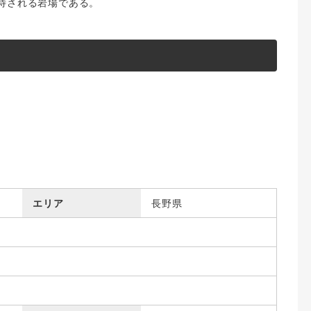
待される岩場である。
エリア
長野県