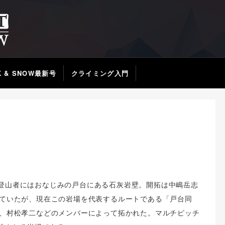
K & SNOW最新号
クライミング入門
登山者にはおなじみの戸台にある石灰岩壁。開拓は中嶋岳志
れていたが、現在この岩場を代表するルートである「戸台同
雄、村松孝二などのメンバーによって拓かれた。マルチピッチ