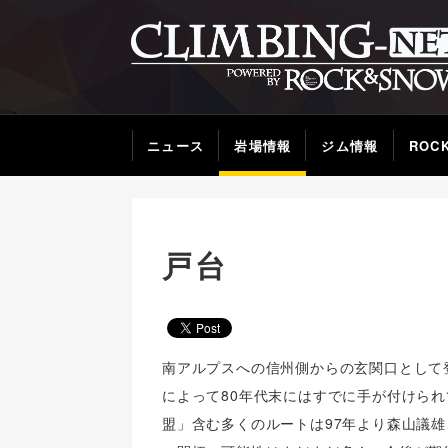
ニュース
岩場情報
ジム情報
ROC
戸台
南アルプスへの信州側からの玄関口として
によって80年代末にはすでに手が付けら
盟」含む多くのルートは97年より森山議