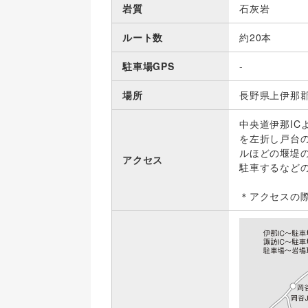
岩質
石灰岩
ルート数
約20本
駐車場GPS
-
場所
長野県上伊那
中央道伊那IC
を左折し戸台の
ルほどの堰堤
アクセス
駐車するなど
＊アクセスの