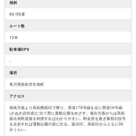
傾斜
80~95度
ルート数
12本
駐車場GPS
-
場所
香川県高松市生島町
アクセス
徳島方面より高松檀紙ICで降り、県道176号線を北に県道16号線
(さぬき浜街道)に出て西に運動公園をめざす。坂出方面からは高松
坂出有料道路を利用すればわかりやすい。料金所を過ぎ最初の信号
を左折すれば運動公園の前に出る。坂出IC、高松ICからともに30
分くらい。