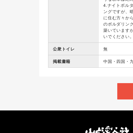
4.ナイトボル
ングですが、
に住む方々から
のボルダリン
築いています
いでください。
公衆トイレ
無
掲載書籍
中国・四国・