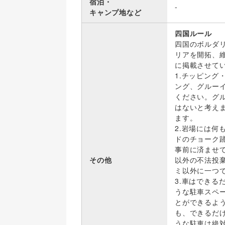
宿泊・
-
キャンプ地など
四国ルール
四国のボルダ
リアを開拓、
に掲載させて
1.チッピン
ング、グルーイ
ください。グ
はないと考え
ます。
2.岩場には何
ドのチョーク跡
事前に済ませ
その他
以外の不法投
ミ以外に一つ
3.車はできる
うな駐車スペ
とができるよ
も、できるだ
うな駐車は絶