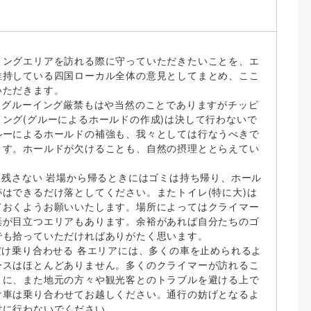
リングエリアを訪れる際に守っていただきたいことを、エ
維持している四国ローカル全体の意見としてまとめ、ここ
いただきます。
グ・グルーイング厳禁もはや当然のことでありますがチッピ
ング(グルーによるホールドの作成)は決して行わないで
ルーによるホールドの補強も、我々としては行なうべきで
ます。ホールドが欠けることも、自然の摂理ととらえてい
も残さない 岩場から帰るときにはゴミは持ち帰り、ホール
はできるだけ落としてください。またトイレ(特に大)は
ておくようお願いいたします。場所によってはクライマー
棄が目立つエリアもあります。余裕があれば自分たちのゴ
でも拾っていただければありがたく思います。
だけ乗り合わせる 各エリアには、多くの車を止められるよ
ースはほとんどありません。多くのクライマーが訪れるこ
うに、また地元の方々や観光客とのトラブルを避ける上で
け車は乗り合わせてお越しください。通行の妨げとなるよ
対に行わないでください。