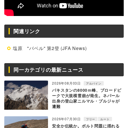
関連リンク
塩原 "バベル" 第2登 (JFA News)
同一カテゴリの最新ニュース
2026年08月03日
アルパイン
パキスタンの8000ｍ峰、ブロードピ
ークで大規模雪崩が発生。ネパール
出身の登山家ニルマル・プルジャが
遭難
2026年07月30日
フリー
ルート
安全か伝統か。ボルト問題に揺れる