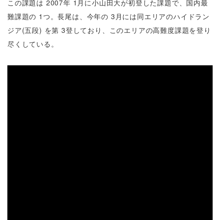
この課題は 2007年 1月に小山田大が初登した課題で、国内最
難課題の 1つ。長尾は、今年の 3月には同エリアのハイドラン
ジア(五段) を第 3登しており、このエリアの高難度課題を登り
尽くしている。