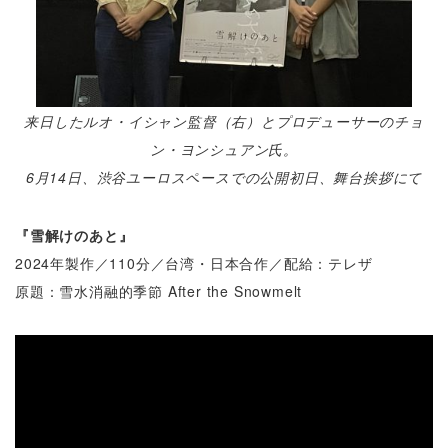
来日したルオ・イシャン監督（右）とプロデューサーのチョ
ン・ヨンシュアン氏。
6月14日、渋谷ユーロスペースでの公開初日、舞台挨拶にて
『雪解けのあと』
2024年製作／110分／台湾・日本合作／配給：テレザ
原題：雪水消融的季節 After the Snowmelt