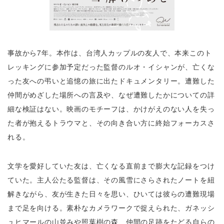
事故から7年。本作は、台湾人カップルの友人で、本来このト
レッキングに参加予定だった監督のルオ・イシャンが、亡くな
った友への弔いと追憶の旅に出たドキュメンタリー。遭難した
仲間がめざした場所への言及や、なぜ遭難したかについての詳
細な検証はない。映画のモチーフは、かけがえのない人を失っ
た者が抱えるトラウマと、その向き合い方に終始フォーカスさ
れる。
文学を愛好していた友は、亡くなる直前まで膨大な記録をつけ
ていた。主人公たる監督は、その風雪にさらされたノートを紐
解きながら、友が生きた日々を思い、ひいては彼らの遭難現場
まで足を向ける。素朴なカメラワークで捉えられた、ガネッシ
ュヒマールの山並みや照葉樹の森、仲間の足跡をたどる自らの