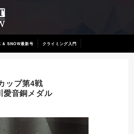
K & SNOW最新号
クライミング入門
カップ第4戦
川愛音銅メダル