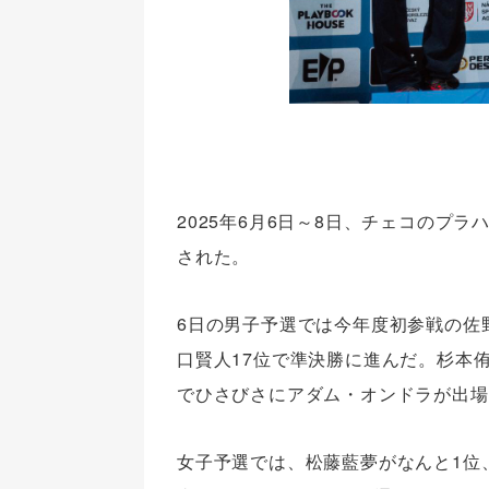
2025年6月6日～8日、チェコのプラ
された。
6日の男子予選では今年度初参戦の佐
口賢人17位で準決勝に進んだ。杉本
でひさびさにアダム・オンドラが出場
女子予選では、松藤藍夢がなんと1位