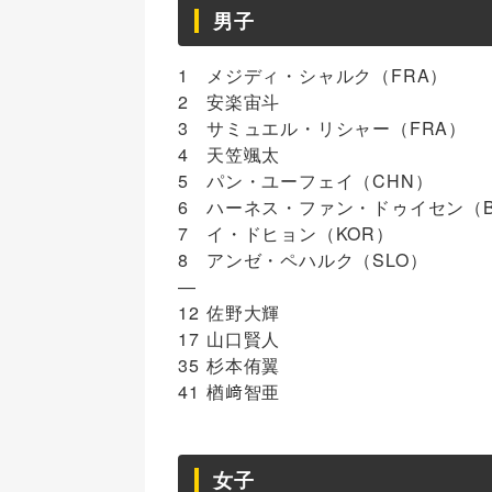
男子
1
メジディ・シャルク（FRA）
2
安楽宙斗
3
サミュエル・リシャー（FRA）
4
天笠颯太
5
パン・ユーフェイ（CHN）
6
ハーネス・ファン・ドゥイセン（B
7
イ・ドヒョン（KOR）
8
アンゼ・ペハルク（SLO）
—
12
佐野大輝
17
山口賢人
35
杉本侑翼
41
楢﨑智亜
女子