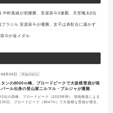
 中村真緒が初優勝、安楽宙斗3連覇、天笠颯太2位
戦ブラジル 安楽宙斗が優勝。女子は表彰台に届かず
楽宙斗が金メダル
年08月03日
アルパイン
スタンの8000ｍ峰、ブロードピークで大規模雪崩が発
ネパール出身の登山家ニルマル・プルジャが遭難
12位の高峰、ブロードピーク（2023年時） 現地報道による
月30日、ブロードピーク（8047m）で大規模な雪崩が発生、