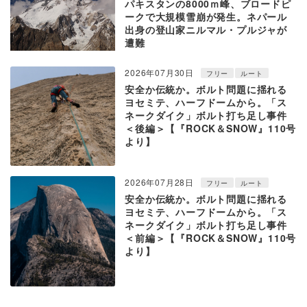
パキスタンの8000ｍ峰、ブロードピ
ークで大規模雪崩が発生。ネパール
出身の登山家ニルマル・プルジャが
遭難
2026年07月30日
フリー
ルート
安全か伝統か。ボルト問題に揺れる
ヨセミテ、ハーフドームから。「ス
ネークダイク」ボルト打ち足し事件
＜後編＞【『ROCK＆SNOW』110号
より】
2026年07月28日
フリー
ルート
安全か伝統か。ボルト問題に揺れる
ヨセミテ、ハーフドームから。「ス
ネークダイク」ボルト打ち足し事件
＜前編＞【『ROCK＆SNOW』110号
より】