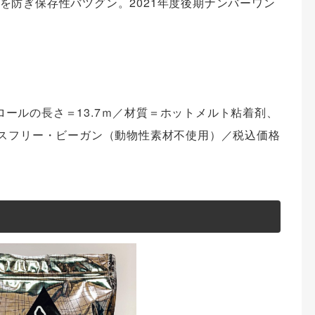
を防ぎ保存性バツグン。2021年度後期ナンバーワン
／1ロールの長さ＝13.7ｍ／材質＝ホットメルト粘着剤、
クスフリー・ビーガン（動物性素材不使用）／税込価格