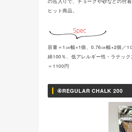
の缶入りで、チョークや砂などの付着
ヒット商品。
容量＝1㎝幅×1個、0.76㎝幅×2個
綿100％、低アレルギー性・ラテッ
＝1100円
④REGULAR CHALK 200