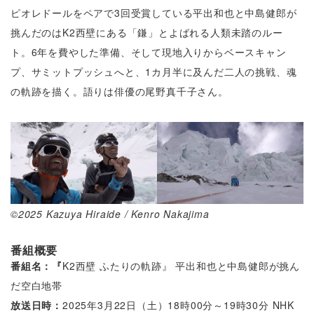
ピオレドールをペアで3回受賞している平出和也と中島健郎が
挑んだのはK2西壁にある「鎌」とよばれる人類未踏のルー
ト。6年を費やした準備、そして現地入りからベースキャン
プ、サミットプッシュへと、1カ月半に及んだ二人の挑戦、魂
の軌跡を描く。語りは俳優の尾野真千子さん。
©2025 Kazuya Hiraide / Kenro Nakajima
番組概要
番組名：『
K2西壁 ふたりの軌跡』 平出和也と中島健郎が挑ん
だ空白地帯
放送日時：
2025年3月22日（土）18時00分～19時30分 NHK