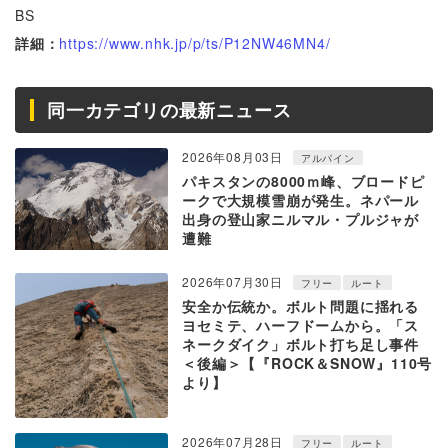
BS
詳細：
https://www.nhk.jp/p/ts/P12NW46MN4/
同一カテゴリの最新ニュース
2026年08月03日
アルパイン
パキスタンの8000ｍ峰、ブロードピ
ークで大規模雪崩が発生。ネパール
出身の登山家ニルマル・プルジャが
遭難
2026年07月30日
フリー
ルート
安全か伝統か。ボルト問題に揺れる
ヨセミテ、ハーフドームから。「ス
ネークダイク」ボルト打ち足し事件
＜後編＞【『ROCK＆SNOW』110号
より】
2026年07月28日
フリー
ルート