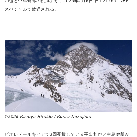
和也と中島健郎の軌跡』が、2025年7月6日(日) 21:00にNHK
スペシャルで放送される。
©2025 Kazuya Hiraide / Kenro Nakajima
ピオレドールをペアで3回受賞している平出和也と中島健郎が