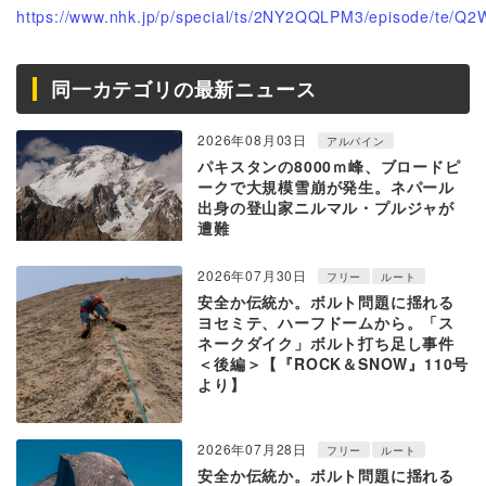
https://www.nhk.jp/p/special/ts/2NY2QQLPM3/episode/te/
同一カテゴリの最新ニュース
2026年08月03日
アルパイン
パキスタンの8000ｍ峰、ブロードピ
ークで大規模雪崩が発生。ネパール
出身の登山家ニルマル・プルジャが
遭難
2026年07月30日
フリー
ルート
安全か伝統か。ボルト問題に揺れる
ヨセミテ、ハーフドームから。「ス
ネークダイク」ボルト打ち足し事件
＜後編＞【『ROCK＆SNOW』110号
より】
2026年07月28日
フリー
ルート
安全か伝統か。ボルト問題に揺れる