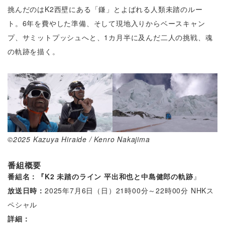
挑んだのはK2西壁にある「鎌」とよばれる人類未踏のルー
ト。6年を費やした準備、そして現地入りからベースキャン
プ、サミットプッシュへと、1カ月半に及んだ二人の挑戦、魂
の軌跡を描く。
©2025 Kazuya Hiraide / Kenro Nakajima
番組概要
番組名：『K2 未踏のライン 平出和也と中島健郎の軌跡
』
放送日時：
2025年7月6日（日）21時00分～22時00分 NHKス
ペシャル
詳細：