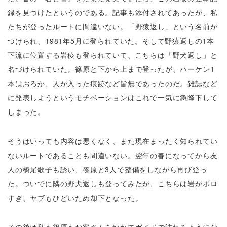
録を見つけたというのである。記事も添付されてあったが、私
たちが登ったルートに間違いない。「野猿返し」という名前が
つけられ、1981年5月に登られていた。そして野猿返しの1本
下流に位置する岩稜も登られていて、こちらは「野犬返し」と
名づけられていた。篠原と下から上まで登ったが、ハーケン1
本はおろか、人が入った痕跡など皆無であったのだ。雑誌など
に発表しようというモチベーションはこれで一気に急降下して
しまった。
そうはいっても内容は悪くなく、また現在まったく知られてい
ないルートであることも間違いない。翌年の春になってから友
人の橋尾歌子も誘い、篠原と3人で整備をしながら再び登っ
た。ついでに隣の野犬返しも登ってみたが、こちらは岩がボロ
すぎ、ヤブもひどいため却下となった。