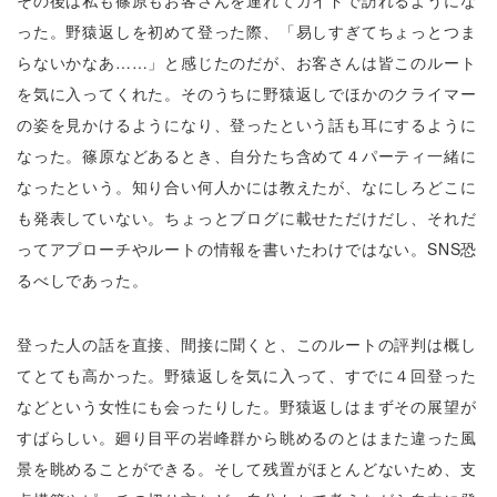
その後は私も篠原もお客さんを連れてガイドで訪れるようにな
った。野猿返しを初めて登った際、「易しすぎてちょっとつま
らないかなあ……」と感じたのだが、お客さんは皆このルート
を気に入ってくれた。そのうちに野猿返しでほかのクライマー
の姿を見かけるようになり、登ったという話も耳にするように
なった。篠原などあるとき、自分たち含めて４パーティ一緒に
なったという。知り合い何人かには教えたが、なにしろどこに
も発表していない。ちょっとブログに載せただけだし、それだ
ってアプローチやルートの情報を書いたわけではない。SNS恐
るべしであった。
登った人の話を直接、間接に聞くと、このルートの評判は概し
てとても高かった。野猿返しを気に入って、すでに４回登った
などという女性にも会ったりした。野猿返しはまずその展望が
すばらしい。廻り目平の岩峰群から眺めるのとはまた違った風
景を眺めることができる。そして残置がほとんどないため、支