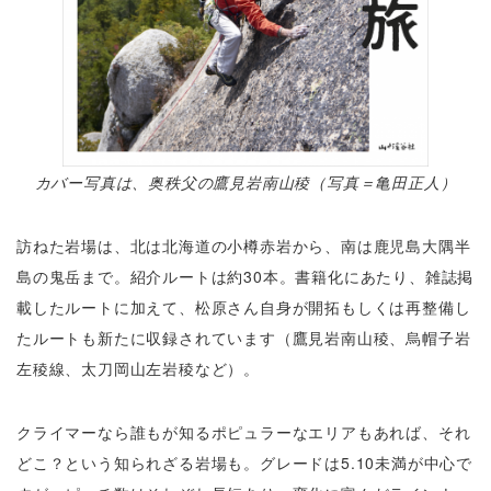
カバー写真は、奥秩父の鷹見岩南山稜（写真＝亀田正人）
訪ねた岩場は、北は北海道の小樽赤岩から、南は鹿児島大隅半
島の鬼岳まで。紹介ルートは約30本。書籍化にあたり、雑誌掲
載したルートに加えて、松原さん自身が開拓もしくは再整備し
たルートも新たに収録されています（鷹見岩南山稜、烏帽子岩
左稜線、太刀岡山左岩稜など）。
クライマーなら誰もが知るポピュラーなエリアもあれば、それ
どこ？という知られざる岩場も。グレードは5.10未満が中心で