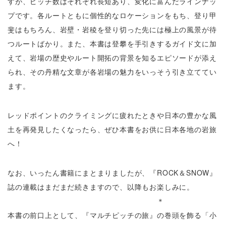
すが、ピッチ数はそれぞれ長短あり、変化に富んだラインナッ
プです。各ルートともに個性的なロケーションをもち、登り甲
斐はもちろん、岩壁・岩稜を登り切った先には極上の風景が待
つルートばかり。また、本書は登攀を手引きするガイド文に加
えて、岩場の歴史やルート開拓の背景を知るエピソードが添え
られ、その丹精な文章が各岩場の魅力をいっそう引き立ててい
ます。
レッドポイントのクライミングに疲れたときや日本の豊かな風
土を再発見したくなったら、ぜひ本書をお供に日本各地の岩旅
へ！
なお、いったん書籍にまとまりましたが、『ROCK＆SNOW』
誌の連載はまだまだ続きますので、以降もお楽しみに。
＊
本書の前口上として、『マルチピッチの旅』の巻頭を飾る「小