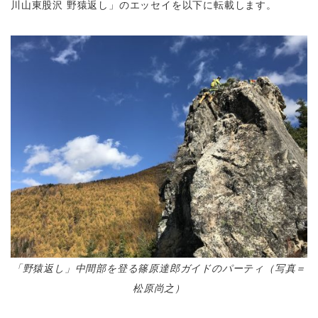
川山東股沢 野猿返し」のエッセイを以下に転載します。
「野猿返し」中間部を登る篠原達郎ガイドのパーティ（写真＝
松原尚之）