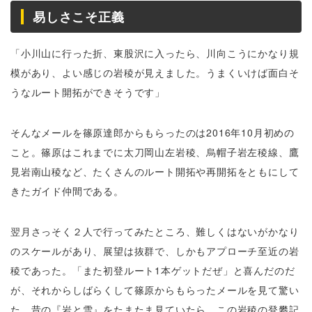
易しさこそ正義
「小川山に行った折、東股沢に入ったら、川向こうにかなり規
模があり、よい感じの岩稜が見えました。うまくいけば面白そ
うなルート開拓ができそうです」
そんなメールを篠原達郎からもらったのは2016年10月初めの
こと。篠原はこれまでに太刀岡山左岩稜、烏帽子岩左稜線、鷹
見岩南山稜など、たくさんのルート開拓や再開拓をともにして
きたガイド仲間である。
翌月さっそく２人で行ってみたところ、難しくはないがかなり
のスケールがあり、展望は抜群で、しかもアプローチ至近の岩
稜であった。「また初登ルート1本ゲットだぜ」と喜んだのだ
が、それからしばらくして篠原からもらったメールを見て驚い
た。昔の『岩と雪』をたまたま見ていたら、この岩稜の登攀記