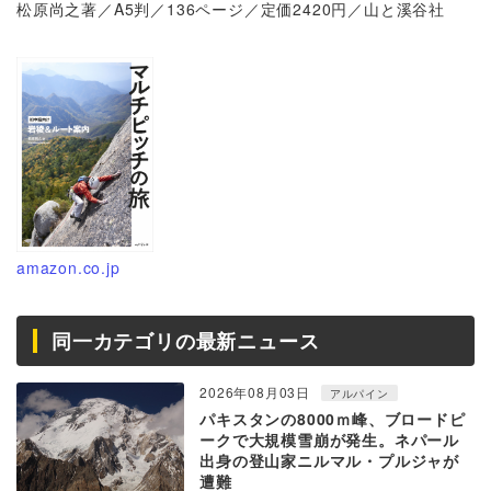
松原尚之著／A5判／136ページ／定価2420円／山と溪谷社
amazon.co.jp
同一カテゴリの最新ニュース
2026年08月03日
アルパイン
パキスタンの8000ｍ峰、ブロードピ
ークで大規模雪崩が発生。ネパール
出身の登山家ニルマル・プルジャが
遭難