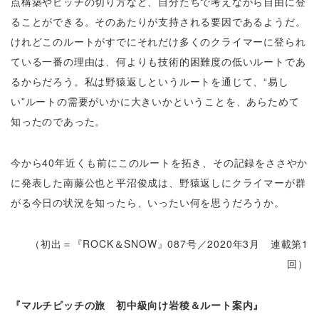
点構築やピッチの切り方など、自分たちで考えながら自由に登
ることができる。そのあたりが支持される要因であるようだ。
けれどこのルートがすでにそれだけ多くのクライマーに登られ
ている一番の理由は、何よりも技術的困難度の低いルートであ
るからだろう。私は野猿返しというルートを通じて、“易し
い”ルートの需要がいかに大きいかということを、あらためて
知ったのであった。
今から40年近くも前にこのルートを拓き、その記録をささやか
に発表した南藤公也と平沼俊成は、野猿返しにクライマーが群
がる今日の状況を知ったら、いったい何を思うだろうか。
（初出＝『ROCK＆SNOW』087号／2020年3月 連載第1
回）
『マルチピッチの旅 初中級向け岩稜＆ルート案内』