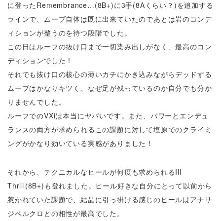
に登ったRemembrance…(8B+)に3手(8Aくらい？)を追加する
ラインで、ムーブ自体は既に出来ていたのであとは岩のコンデ
ィションが整うのを待つ段階でした。
この日はルーフの抜け口まで一切染み出しがなく、最高のコン
ディションでした！
それでも抜け口の核心の薄いカチにかき込みながらデッドする
ムーブはかなりキツく、なぜ足が残っているのか自分でも分か
りませんでした。
ルーフでのVXiは本当にヤバいです。また、パワーとエンデュ
ランスの両方が求められるこの課題に対して塩原でのクライミ
ングがかなり効いている実感がありました！
それから、テクニカルなヒールが何度も求められるIll
Thrill(8B+)も登れました。ヒール好きな自分にとって以前から
惹かれていた課題で、結晶に引っ掛ける感じのヒールはアナサ
ジベルクロとの相性が最高でした。