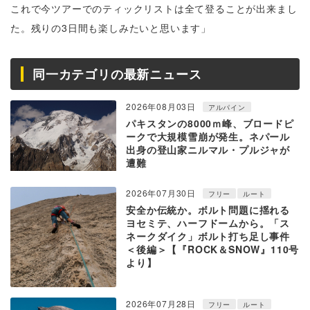
これで今ツアーでのティックリストは全て登ることが出来まし
た。残りの3日間も楽しみたいと思います」
同一カテゴリの最新ニュース
2026年08月03日
アルパイン
パキスタンの8000ｍ峰、ブロードピ
ークで大規模雪崩が発生。ネパール
出身の登山家ニルマル・プルジャが
遭難
2026年07月30日
フリー
ルート
安全か伝統か。ボルト問題に揺れる
ヨセミテ、ハーフドームから。「ス
ネークダイク」ボルト打ち足し事件
＜後編＞【『ROCK＆SNOW』110号
より】
2026年07月28日
フリー
ルート