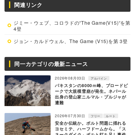
関連リンク
ジミー・ウェブ、コロラドの”The Game(V15)”を第
4登
ジョン・カルドウェル、The Game (V15)を第 3登
同一カテゴリの最新ニュース
2026年08月03日
アルパイン
パキスタンの8000ｍ峰、ブロードピ
ークで大規模雪崩が発生。ネパール
出身の登山家ニルマル・プルジャが
遭難
2026年07月30日
フリー
ルート
安全か伝統か。ボルト問題に揺れる
ヨセミテ、ハーフドームから。「ス
ネークダイク」ボルト打ち足し事件