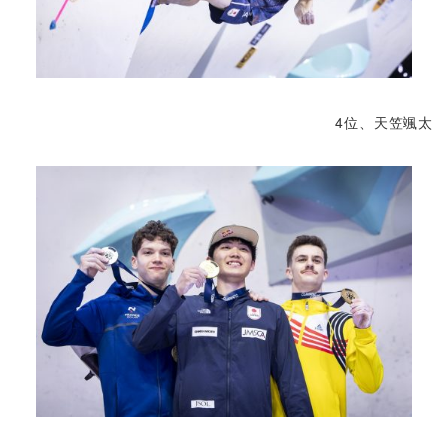
4位、天笠颯太