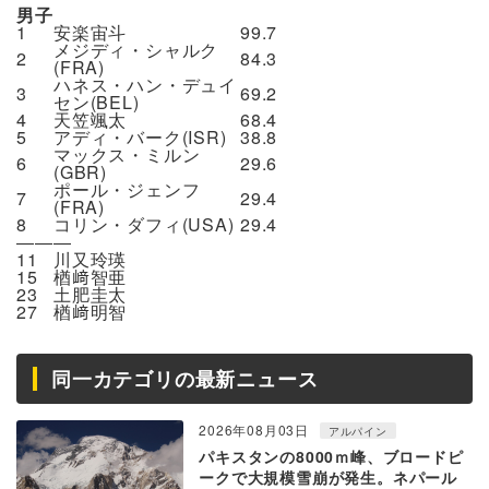
男子
1
安楽宙斗
99.7
メジディ・シャルク
2
84.3
(FRA)
ハネス・ハン・デュイ
3
69.2
セン(BEL)
4
天笠颯太
68.4
5
アディ・バーク(ISR)
38.8
マックス・ミルン
6
29.6
(GBR)
ポール・ジェンフ
7
29.4
(FRA)
8
コリン・ダフィ(USA)
29.4
―――
11
川又玲瑛
15
楢﨑智亜
23
土肥圭太
27
楢﨑明智
同一カテゴリの最新ニュース
2026年08月03日
アルパイン
パキスタンの8000ｍ峰、ブロードピ
ークで大規模雪崩が発生。ネパール