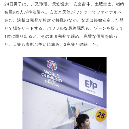
24日男子は、川又玲瑛、天笠颯太、安楽宙斗、土肥圭太、楢﨑
智亜の5人が準決勝へ。安楽と天笠がワンツーでファイナルへ
進む。決勝は完登が相次ぐ接戦のなか、安楽は終始安定した登
りで場をリードする。パワフルな最終課題も、ゾーンを捉えて
1位に躍り出ると、そのまま完登で締め、完璧な優勝を飾っ
た。天笠も表彰台争いに絡み、2完登と健闘した。