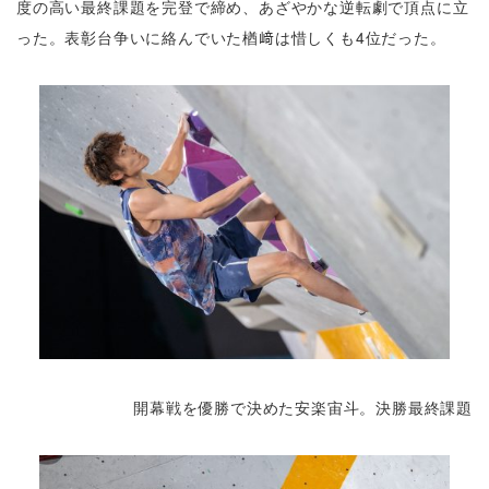
度の高い最終課題を完登で締め、あざやかな逆転劇で頂点に立
った。表彰台争いに絡んでいた楢﨑は惜しくも4位だった。
開幕戦を優勝で決めた安楽宙斗。決勝最終課題