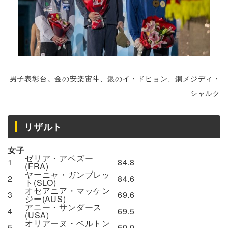
男子表彰台。金の安楽宙斗、銀のイ・ドヒョン、銅メジディ・
シャルク
リザルト
女子
ゼリア・アベズー
1
84.8
(FRA)
ヤーニャ・ガンブレッ
2
84.6
ト(SLO)
オセアニア・マッケン
3
69.6
ジー(AUS)
アニー・サンダース
4
69.5
(USA)
オリアーヌ・ベルトン
5
60.0