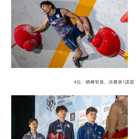
4位、楢﨑智亜。決勝第1課題