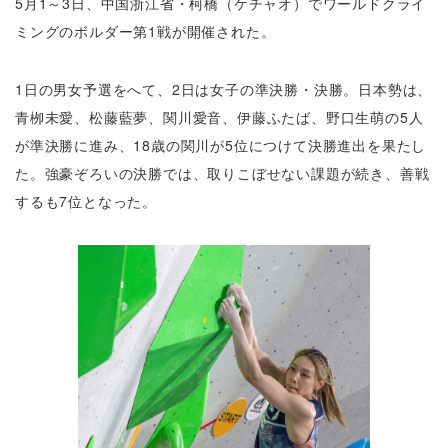
5月1～3日、中国浙江省・柯橋（ケチャオ）でワールドクライ
ミングのボルダー第1戦が開催された。
1日の男女予選をへて、2日は女子の準決勝・決勝。日本勢は、
青栁未愛、松藤藍夢、関川愛音、伊藤ふたば、野口生萌の5人
が準決勝に進み、18歳の関川が5位につけて決勝進出を果たし
た。強豪ぞろいの決勝では、取りこぼせない課題が続き、善戦
するも7位となった。