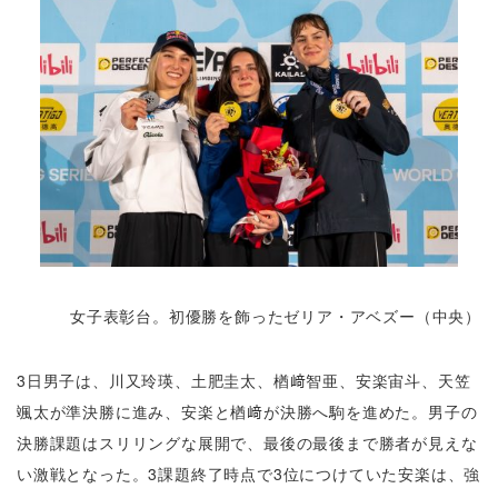
女子表彰台。初優勝を飾ったゼリア・アベズー（中央）
3日男子は、川又玲瑛、土肥圭太、楢﨑智亜、安楽宙斗、天笠
颯太が準決勝に進み、安楽と楢﨑が決勝へ駒を進めた。男子の
決勝課題はスリリングな展開で、最後の最後まで勝者が見えな
い激戦となった。3課題終了時点で3位につけていた安楽は、強