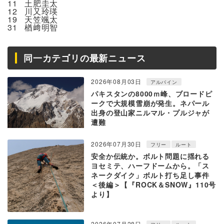
11
土肥圭太
12
川又玲瑛
19
天笠颯太
31
楢﨑明智
同一カテゴリの最新ニュース
2026年08月03日
アルパイン
パキスタンの8000ｍ峰、ブロードピ
ークで大規模雪崩が発生。ネパール
出身の登山家ニルマル・プルジャが
遭難
2026年07月30日
フリー
ルート
安全か伝統か。ボルト問題に揺れる
ヨセミテ、ハーフドームから。「ス
ネークダイク」ボルト打ち足し事件
＜後編＞【『ROCK＆SNOW』110号
より】
2026年07月28日