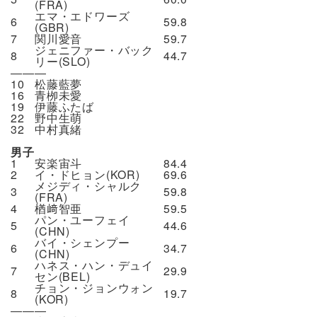
(FRA)
エマ・エドワーズ
6
59.8
(GBR)
7
関川愛音
59.7
ジェニファー・バック
8
44.7
リー(SLO)
―――
10
松藤藍夢
16
青栁未愛
19
伊藤ふたば
22
野中生萌
32
中村真緒
男子
1
安楽宙斗
84.4
2
イ・ドヒョン(KOR)
69.6
メジディ・シャルク
3
59.8
(FRA)
4
楢﨑智亜
59.5
パン・ユーフェイ
5
44.6
(CHN)
バイ・シェンプー
6
34.7
(CHN)
ハネス・ハン・デュイ
7
29.9
セン(BEL)
チョン・ジョンウォン
8
19.7
(KOR)
―――