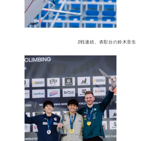
2戦連続、表彰台の鈴木音生