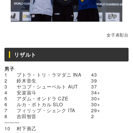
女子表彰台
リザルト
男子
1
プトラ・トリ・ラマダニ INA
43
2
鈴木音生
39
3
ヤコブ・シューベルト AUT
37
4
安楽宙斗
34+
5
アダム・オンドラ CZE
30+
6
ルカ・ポトカル SLO
30+
7
フィリップ・シェンク ITA
29+
8
吉田智音
2
―――
10
村下善乙