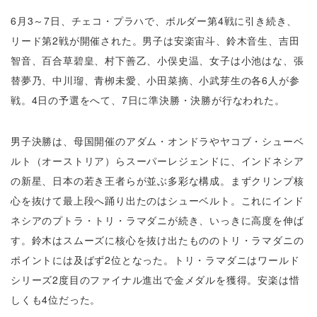
6月3～7日、チェコ・プラハで、ボルダー第4戦に引き続き、
リード第2戦が開催された。男子は安楽宙斗、鈴木音生、吉田
智音、百合草碧皇、村下善乙、小俣史温、女子は小池はな、張
替夢乃、中川瑠、青栁未愛、小田菜摘、小武芽生の各6人が参
戦。4日の予選をへて、7日に準決勝・決勝が行なわれた。
男子決勝は、母国開催のアダム・オンドラやヤコブ・シューベ
ルト（オーストリア）らスーパーレジェンドに、インドネシア
の新星、日本の若き王者らが並ぶ多彩な構成。まずクリンプ核
心を抜けて最上段へ踊り出たのはシューベルト。これにインド
ネシアのプトラ・トリ・ラマダニが続き、いっきに高度を伸ば
す。鈴木はスムーズに核心を抜け出たもののトリ・ラマダニの
ポイントには及ばず2位となった。トリ・ラマダニはワールド
シリーズ2度目のファイナル進出で金メダルを獲得。安楽は惜
しくも4位だった。