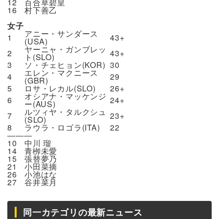
12
百合草碧皇
16
村下善乙
女子
アニー・サンダース
1
43+
(USA)
ヤーニャ・ガンブレッ
2
43+
ト(SLO)
3
ソ・チェヒョン(KOR)
30
エレン・マクニース
4
29
(GBR)
5
ロサ・レカル(SLO)
26+
オシアナ・マッケンジ
6
24+
ー(AUS)
ルツィヤ・タルクシュ
7
23+
(SLO)
8
ラウラ・ロゴラ(ITA)
22
―――
10
中川 瑠
14
青栁未愛
15
張替夢乃
21
小田菜摘
26
小池はな
27
谷井菜月
同一カテゴリの最新ニュース