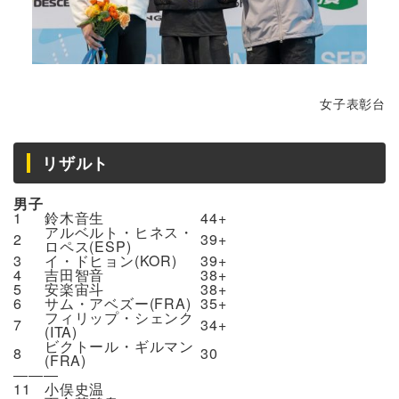
女子表彰台
リザルト
男子
1
鈴木音生
44+
アルベルト・ヒネス・
2
39+
ロペス(ESP)
3
イ・ドヒョン(KOR)
39+
4
吉田智音
38+
5
安楽宙斗
38+
6
サム・アベズー(FRA)
35+
フィリップ・シェンク
7
34+
(ITA)
ビクトール・ギルマン
8
30
(FRA)
―――
11
小俣史温