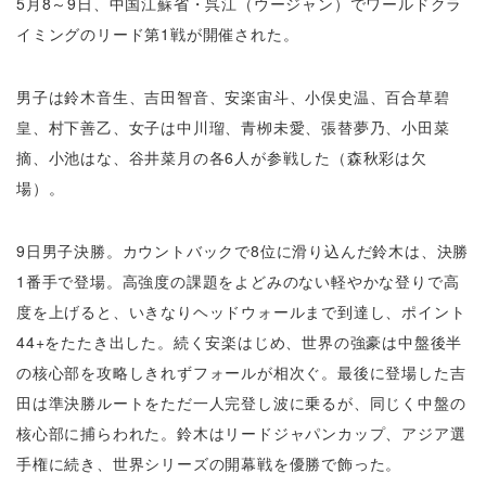
5月8～9日、中国江蘇省・呉江（ウージャン）でワールドクラ
イミングのリード第1戦が開催された。
男子は鈴木音生、吉田智音、安楽宙斗、小俣史温、百合草碧
皇、村下善乙、女子は中川瑠、青栁未愛、張替夢乃、小田菜
摘、小池はな、谷井菜月の各6人が参戦した（森秋彩は欠
場）。
9日男子決勝。カウントバックで8位に滑り込んだ鈴木は、決勝
1番手で登場。高強度の課題をよどみのない軽やかな登りで高
度を上げると、いきなりヘッドウォールまで到達し、ポイント
44+をたたき出した。続く安楽はじめ、世界の強豪は中盤後半
の核心部を攻略しきれずフォールが相次ぐ。最後に登場した吉
田は準決勝ルートをただ一人完登し波に乗るが、同じく中盤の
核心部に捕らわれた。鈴木はリードジャパンカップ、アジア選
手権に続き、世界シリーズの開幕戦を優勝で飾った。