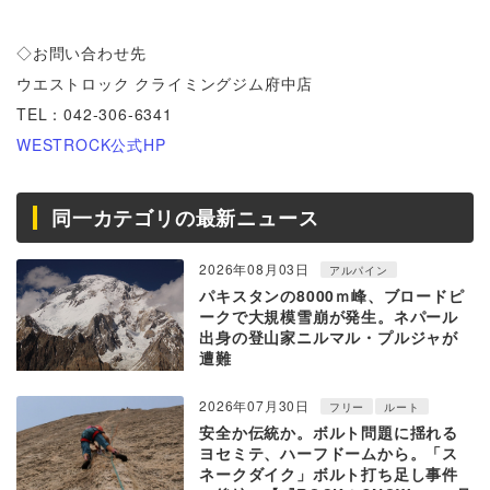
◇お問い合わせ先
ウエストロック クライミングジム府中店
TEL：042-306-6341
WESTROCK公式HP
同一カテゴリの最新ニュース
2026年08月03日
アルパイン
パキスタンの8000ｍ峰、ブロードピ
ークで大規模雪崩が発生。ネパール
出身の登山家ニルマル・プルジャが
遭難
2026年07月30日
フリー
ルート
安全か伝統か。ボルト問題に揺れる
ヨセミテ、ハーフドームから。「ス
ネークダイク」ボルト打ち足し事件