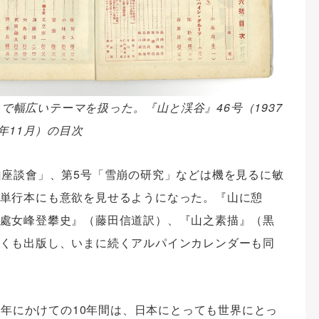
で幅広いテーマを扱った。『山と渓谷』46号（1937
年11月）の目次
山座談會」、第5号「雪崩の研究」などは機を見るに敏
単行本にも意欲を見せるようになった。『山に憩
處女峰登攀史』（藤田信道訳）、『山之素描』（黒
くも出版し、いまに続くアルパインカレンダーも同
14年にかけての10年間は、日本にとっても世界にとっ