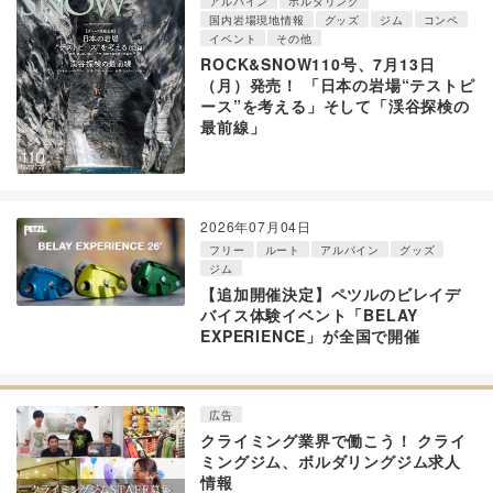
アルパイン
ボルダリング
国内岩場現地情報
グッズ
ジム
コンペ
イベント
その他
ROCK&SNOW110号、7月13日
（月）発売！ 「日本の岩場“テストピ
ース”を考える」そして「渓谷探検の
最前線」
2026年07月04日
フリー
ルート
アルパイン
グッズ
ジム
【追加開催決定】ペツルのビレイデ
バイス体験イベント「BELAY
EXPERIENCE」が全国で開催
広告
クライミング業界で働こう！ クライ
ミングジム、ボルダリングジム求人
情報