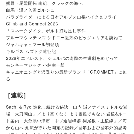
熊野・尾鷲開拓 南紀、クラックの海へ
白馬・湯ノ入沢ゴルジュ
パラグライダーによる日本アルプス山岳ハイク＆フライ
Climb and Connect 2026
「スネークダイク」ボルト打ち足し事件
ブルーマウンテンズ シドニー近郊のビッグエリアを訪ねて
ジャルキャヒマール初登頂
キルギス ムズトク遠征記
2026年エベレスト、シェルパの奇跡の生還劇をめぐって
モンキーマジック 小林幸一郎
キャニオニングと沢登りの最新ブランド「GROMMET」に迫
る
［連載］
Sachi & Ryo 進化し続ける秘訣 山内 誠／ナイスミドルな岩
場「太刀岡山」／より高くなく より困難でもない 岩稜&ルー
ト案内 大分県中津市「中ノ迫岩峰群 祠尾根～主稜線」／海
から山へ 潮流が導いた開拓の記録／登攀および登攀外的思考