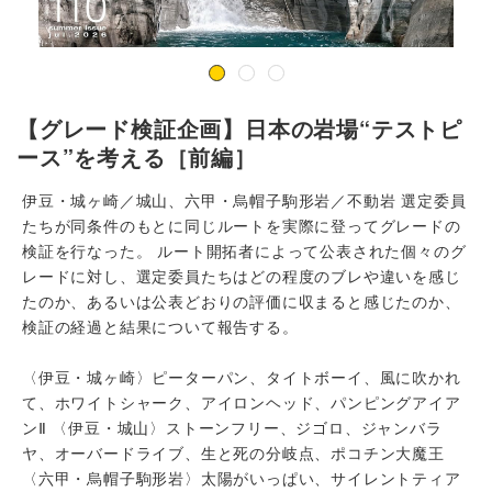
【グレード検証企画】日本の岩場“テストピ
ース”を考える［前編］
伊豆・城ヶ崎／城山、六甲・烏帽子駒形岩／不動岩 選定委員
たちが同条件のもとに同じルートを実際に登ってグレードの
検証を行なった。 ルート開拓者によって公表された個々のグ
レードに対し、選定委員たちはどの程度のブレや違いを感じ
たのか、あるいは公表どおりの評価に収まると感じたのか、
検証の経過と結果について報告する。
〈伊豆・城ヶ崎〉ピーターパン、タイトボーイ、風に吹かれ
て、ホワイトシャーク、アイロンヘッド、パンピングアイア
ンⅡ 〈伊豆・城山〉ストーンフリー、ジゴロ、ジャンバラ
ヤ、オーバードライブ、生と死の分岐点、ポコチン大魔王
〈六甲・烏帽子駒形岩〉太陽がいっぱい、サイレントティア