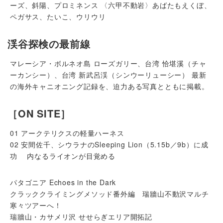
ーズ、斜陽、プロミネンス 〈六甲不動岩〉あばたもえくぼ、
ペガサス、たいこ、ウリウリ
渓谷探検の最前線
マレーシア・ボルネオ島 ローズガリー、台湾 恰堪溪（チャ
ーカンシー）、台湾 新武呂渓（シンウーリューシー） 最新
の海外キャニオニング記録を、迫力ある写真とともに掲載。
［ON SITE］
01 アークテリクスの軽量ハーネス
02 安間佐千、シウラナのSleeping Lion（5.15b／9b）に成
功 内なるライオンが目覚める
パタゴニア Echoes in the Dark
クラッククライミングメソッド番外編 瑞牆山不動沢マルチ
寒々ツアーへ！
瑞牆山・カサメリ沢 せせらぎエリア開拓記