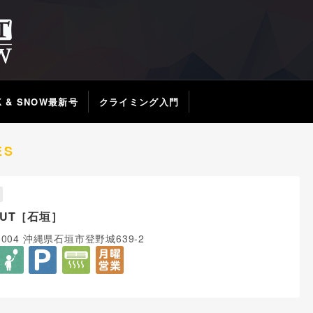
K & SNOW最新号
クライミング入門
ES
OUT［石垣］
-0004 沖縄県石垣市登野城639-2