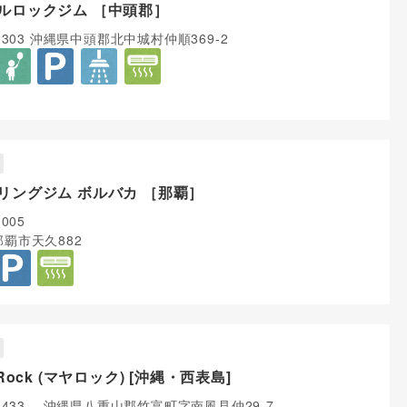
ルロックジム ［中頭郡］
-2303 沖縄県中頭郡北中城村仲順369-2
リングジム ボルバカ ［那覇］
0005
覇市天久882
 Rock (マヤロック) [沖縄・西表島]
-1433 沖縄県八重山郡竹富町字南風見仲29-7