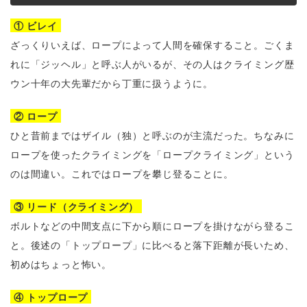
① ビレイ
ざっくりいえば、ロープによって人間を確保すること。ごくま
れに「ジッヘル」と呼ぶ人がいるが、その人はクライミング歴
ウン十年の大先輩だから丁重に扱うように。
② ロープ
ひと昔前まではザイル（独）と呼ぶのが主流だった。ちなみに
ロープを使ったクライミングを「ロープクライミング」という
のは間違い。これではロープを攀じ登ることに。
③ リード（クライミング）
ボルトなどの中間支点に下から順にロープを掛けながら登るこ
と。後述の「トップロープ」に比べると落下距離が長いため、
初めはちょっと怖い。
④ トップロープ