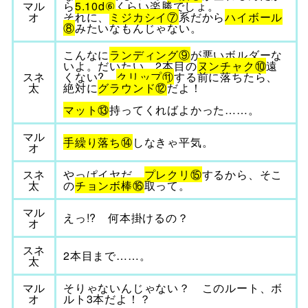
マル
ら
5.10d⑥
くらい楽勝でしょ。
オ
それに、
ミジカシイ⑦
系だから
ハイボール
⑧
みたいなもんじゃない。
こんなに
ランディング⑨
が悪いボルダーな
いよ。だいたい、2本目の
ヌンチャク⑩
遠
スネ
くない?
クリップ⑪
する前に落ちたら、
太
絶対に
グラウンド⑫
だよ！
マット⑬
持ってくればよかった……。
マル
手繰り落ち⑭
しなきゃ平気。
オ
スネ
やっぱイヤだ。
プレクリ⑮
するから、そこ
太
の
チョンボ棒⑯
取って。
マル
えっ!? 何本掛けるの？
オ
スネ
2本目まで……。
太
マル
そりゃないんじゃない？ このルート、ボ
オ
ルト3本だよ！？