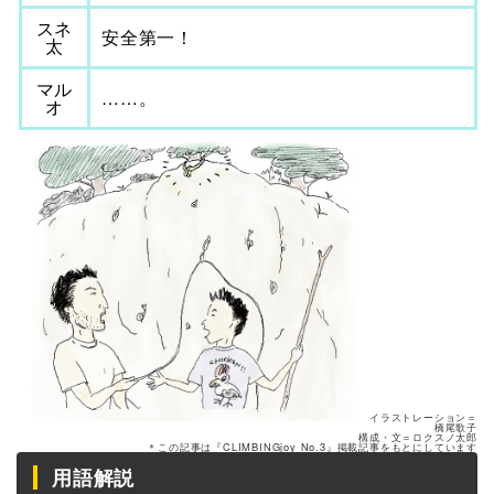
スネ
安全第一！
太
マル
……。
オ
イラストレーション＝
橋尾歌子
構成・文＝ロクスノ太郎
＊この記事は『CLIMBINGjoy No.3』掲載記事をもとにしています
用語解説