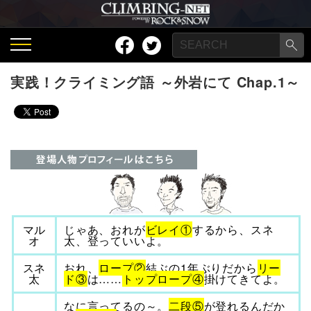
実践！クライミング語 ～外岩にて Chap.1～
マル
じゃあ、おれが
ビレイ①
するから、スネ
オ
太、登っていいよ。
スネ
おれ、
ロープ②
結ぶの1年ぶりだから
リー
太
ド③
は……
トップロープ④
掛けてきてよ。
なに言ってるの～。
二段⑤
が登れるんだか