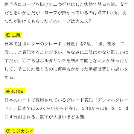
終了点にロープを掛けて二つ折りにした状態で登る方法。安全
だと思いがちだが、ロープが掛かっているのは通常1カ所。あ
なたが掛けてもらったそのロープは大丈夫?
⑤ 二段
日本ではボルダーのグレード（難度）を2級、1級、初段、二
段……と表記することが多い。ちなみに二段はかなり難しいは
ずだが、近ごろはボルダリングを初めて間もない人が登ったり
して、そこに到達するのに何年もかかった筆者は悲しい思いを
する。
⑥ 5.10d
日本のルートで採用されているグレード表記（デシマルグレー
ド）。日本では5.6くらいから存在し、5.10からはa、b、c、d
に４分割される。数字が大きいほど困難。
⑦ ミジカシイ